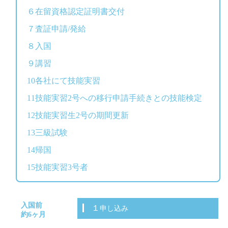
６在留資格認定証明書交付
７査証申請/発給
８入国
９講習
10各社にて技能実習
11技能実習2号への移行申請手続きとの技能検定
12技能実習生2号の期間更新
13三級試験
14帰国
15技能実習3号者
入国前
１申し込み
約6ヶ月