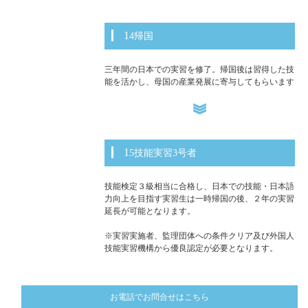
14帰国
三年間の日本での実習を修了。帰国後は習得した技
能を活かし、母国の産業発展に寄与してもらいます
15技能実習3号者
技能検定３級相当に合格し、日本での技能・日本語
力向上を目指す実習生は一時帰国の後、２年の実習
延長が可能となります。
※実習実施者、監理団体への条件クリア及び外国人
技能実習機構から優良認定が必要となります。
お電話でお問合せはこちら